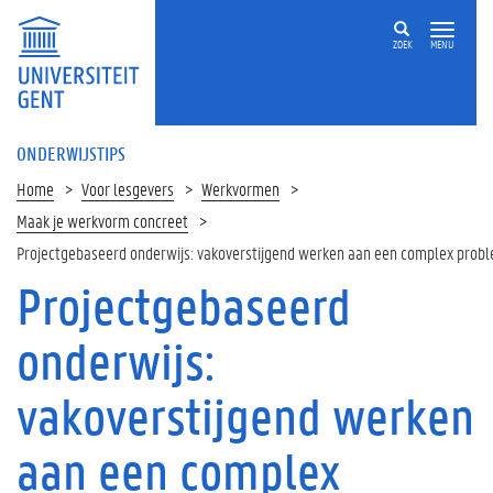
ZOEK
MENU
ONDERWIJSTIPS
Home
Voor lesgevers
Werkvormen
Maak je werkvorm concreet
Projectgebaseerd onderwijs: vakoverstijgend werken aan een complex prob
Projectgebaseerd
Op
deze
onderwijs:
pagina
W
vakoverstijgend werken
a
t
aan een complex
i
s