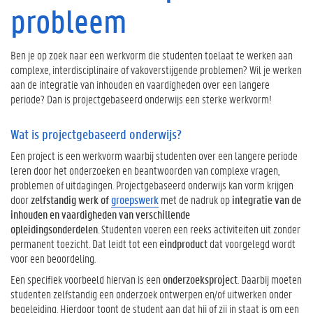
p
probleem
r
o
j
Ben je op zoek naar een werkvorm die studenten toelaat te werken aan
e
complexe, interdisciplinaire of vakoverstijgende problemen? Wil je werken
c
aan de integratie van inhouden en vaardigheden over een langere
t
periode? Dan is projectgebaseerd onderwijs een sterke werkvorm!
g
e
Wat is projectgebaseerd onderwijs?
b
a
Een project is een werkvorm waarbij studenten over een langere periode
s
leren door het onderzoeken en beantwoorden van complexe vragen,
e
problemen of uitdagingen. Projectgebaseerd onderwijs kan vorm krijgen
e
door
zelfstandig werk of
groepswerk
met de nadruk op
integratie van de
r
inhouden en vaardigheden van verschillende
d
opleidingsonderdelen
. Studenten voeren een reeks activiteiten uit zonder
o
permanent toezicht. Dat leidt tot een
eindproduct
dat voorgelegd wordt
n
voor een beoordeling.
d
Een specifiek voorbeeld hiervan is een
onderzoeksproject
. Daarbij moeten
e
studenten zelfstandig een onderzoek ontwerpen en/of uitwerken onder
r
begeleiding. Hierdoor toont de student aan dat hij of zij in staat is om een