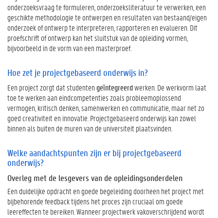
w
onderzoeksvraag te formuleren, onderzoeksliteratuur te verwerken, een
i
geschikte methodologie te ontwerpen en resultaten van bestaand/eigen
j
onderzoek of ontwerp te interpreteren, rapporteren en evalueren. Dit
s
proefschrift of ontwerp kan het sluitstuk van de opleiding vormen,
?
bijvoorbeeld in de vorm van een masterproef.
H
Hoe zet je projectgebaseerd onderwijs in?
o
e
Een project zorgt dat studenten
geïntegreerd
werken. De werkvorm laat
z
toe te werken aan eindcompetenties zoals probleemoplossend
e
vermogen, kritisch denken, samenwerken en communicatie, maar net zo
t
goed creativiteit en innovatie. Projectgebaseerd onderwijs kan zowel
j
binnen als buiten de muren van de universiteit plaatsvinden.
e
p
Welke aandachtspunten zijn er bij projectgebaseerd
r
onderwijs?
o
Overleg met de lesgevers van de opleidingsonderdelen
j
e
Een duidelijke opdracht en goede begeleiding doorheen het project met
c
bijbehorende feedback tijdens het proces zijn cruciaal om goede
t
leereffecten te bereiken. Wanneer projectwerk vakoverschrijdend wordt