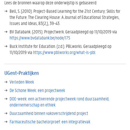
Lees de bronnen waarop deze onderwijstip is gebaseerd:
i
Bell, S. (2010). Project-Based Learning for the 21st Century: Skills for
j
the Future. The Clearing House: A Journal of Educational Strategies,
n
Issues and Ideas, 83(2,), 39-43.
e
r
BV Databank. (2015). Projectwerk. Geraadpleegd op 11/10/2019 via
b
https://www.bvdatabank.be/node/175
i
Buck Institute for Education. (z.d.). PBLworks. Geraadpleegd op
j
11/10/2019 via
https://www.pblworks.org/what-is-pbl
p
r
o
j
UGent-Praktijken
e
Verleden Week
c
De Schone Week: een projectweek
t
g
DOE-week: een activerende projectweek rond duurzaamheid,
e
ondernemerschap en ethiek
b
Duurzaamheid binnen vakoverschrijdend project
a
s
Farmaceutische bachelorproef: een integratievak
e