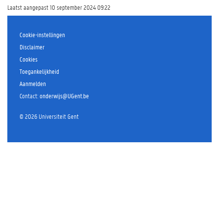
e
Laatst aangepast 10 september 2024 09:22
r
d
Cookie-instellingen
o
n
Disclaimer
d
Cookies
e
Toegankelijkheid
r
Aanmelden
w
Contact
:
onderwijs@UGent.be
i
j
©
2026
Universiteit Gent
s
?
W
a
a
r
o
m
i