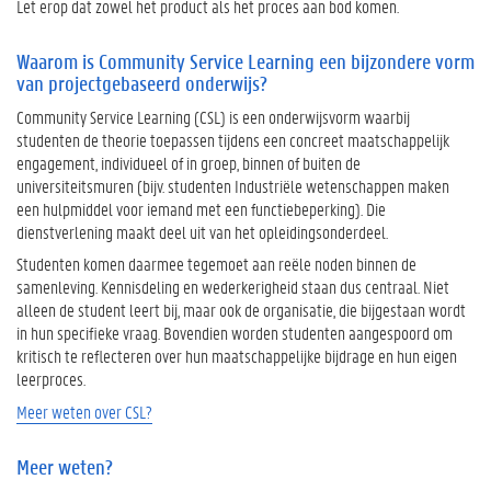
Let erop dat zowel het product als het proces aan bod komen.
W
e
Waarom is Community Service Learning een bijzondere vorm
l
van projectgebaseerd onderwijs?
k
Community Service Learning (CSL) is een onderwijsvorm waarbij
e
studenten de theorie toepassen tijdens een concreet maatschappelijk
a
engagement, individueel of in groep, binnen of buiten de
a
universiteitsmuren (bijv. studenten Industriële wetenschappen maken
n
een hulpmiddel voor iemand met een functiebeperking). Die
d
dienstverlening maakt deel uit van het opleidingsonderdeel.
a
c
Studenten komen daarmee tegemoet aan reële noden binnen de
h
samenleving. Kennisdeling en wederkerigheid staan dus centraal. Niet
t
alleen de student leert bij, maar ook de organisatie, die bijgestaan wordt
s
in hun specifieke vraag. Bovendien worden studenten aangespoord om
p
kritisch te reflecteren over hun maatschappelijke bijdrage en hun eigen
u
leerproces.
n
Meer weten over CSL?
t
e
n
Meer weten?
z