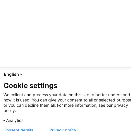
s
C
o
m
m
u
n
i
t
y
S
e
English
r
v
Cookie settings
i
We collect and process your data on this site to better understand
c
how it is used. You can give your consent to all or selected purpos
e
or you can decline them all. For more information, see our privacy
L
policy.
e
a
Analytics
r
Consent details
Privacy policy