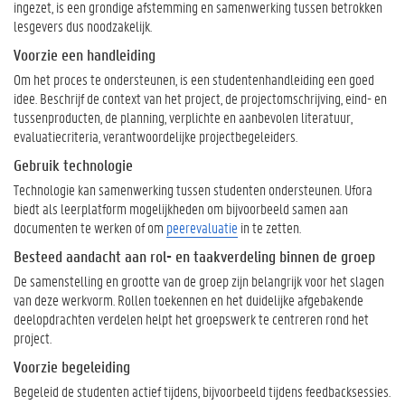
g
ingezet, is een grondige afstemming en samenwerking tussen betrokken
e
lesgevers dus noodzakelijk.
b
Voorzie een handleiding
a
s
Om het proces te ondersteunen, is een studentenhandleiding een goed
e
idee. Beschrijf de context van het project, de projectomschrijving, eind- en
e
tussenproducten, de planning, verplichte en aanbevolen literatuur,
r
evaluatiecriteria, verantwoordelijke projectbegeleiders.
d
Gebruik technologie
o
Technologie kan samenwerking tussen studenten ondersteunen. Ufora
n
biedt als leerplatform mogelijkheden om bijvoorbeeld samen aan
d
documenten te werken of om
peerevaluatie
in te zetten.
e
r
Besteed aandacht aan rol- en taakverdeling binnen de groep
w
De samenstelling en grootte van de groep zijn belangrijk voor het slagen
i
van deze werkvorm. Rollen toekennen en het duidelijke afgebakende
j
deelopdrachten verdelen helpt het groepswerk te centreren rond het
s
project.
i
n
Voorzie begeleiding
?
Begeleid de studenten actief tijdens, bijvoorbeeld tijdens feedbacksessies.