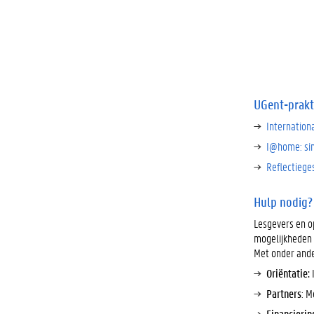
UGent-prakt
Internation
I@home: sim
Reflectiege
Hulp nodig?
Lesgevers en o
mogelijkheden 
Met onder ander
Oriëntatie:
Partners
: M
Financierin