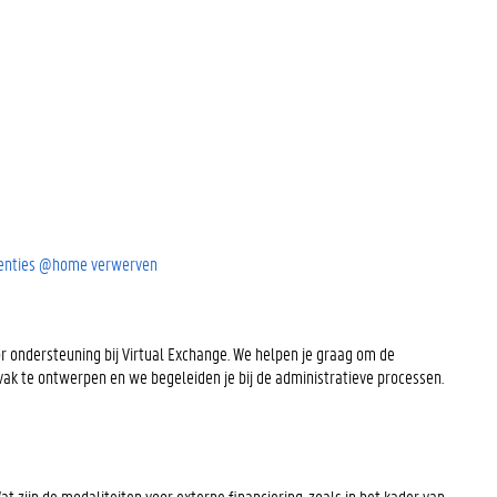
etenties @home verwerven
r ondersteuning bij Virtual Exchange. We helpen je graag om de
ak te ontwerpen en we begeleiden je bij de administratieve processen.
 zijn de modaliteiten voor externe financiering, zoals in het kader van