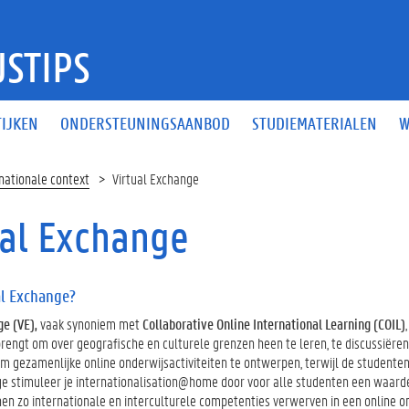
STIPS
IJKEN
ONDERSTEUNINGSAANBOD
STUDIEMATERIALEN
W
rnationale context
Virtual Exchange
ual Exchange
al Exchange?
ge (VE),
vaak synoniem met
Collaborative Online International Learning (COIL)
engt om over geografische en culturele grenzen heen te leren, te discussiëre
 gezamenlijke online onderwijsactiviteiten te ontwerpen, terwijl de studenten 
ge stimuleer je internationalisation@home door voor alle studenten een waardev
en zo internationale en interculturele competenties verwerven in een online 