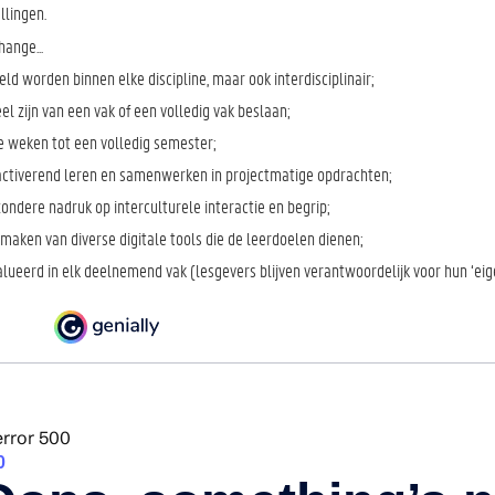
llingen.
hange...
ld worden binnen elke discipline, maar ook interdisciplinair;
l zijn van een vak of een volledig vak beslaan;
e weken tot een volledig semester;
activerend leren en samenwerken in projectmatige opdrachten;
zondere nadruk op interculturele interactie en begrip;
 maken van diverse digitale tools die de leerdoelen dienen;
ueerd in elk deelnemend vak (lesgevers blijven verantwoordelijk voor hun ‘eigen