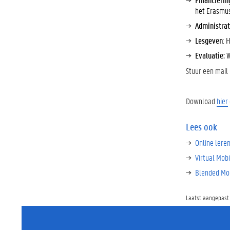
het Erasmu
Administrat
Lesgeven
: 
Evaluatie:
W
Stuur een mail
Download
hier
Lees ook
Online lere
Virtual Mobi
Blended Mob
Laatst aangepast 