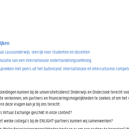
ijken
aal casusonderwijs: leerrijk voor studenten en docenten
ulatie van een internationale onderhandelingsoefening
sprekken met peers uit het buitenland: internationale en interculturele comp
pleidingen kunnen bij de universiteitsdienst Onderwijs en Onderzoek terecht voo
te verkennen, om partners en financieringsmogelijkheden te zoeken, of om het v
e deze vragen kan je bij ons terecht:
Is Virtual Exchange geschikt in onze context?
et welke collega’s bij de ENLIGHT-partners kunnen wij samenwerken?
g
: Welke financieringsmogelijkheden bestaan er om een partner te bezoeken? Wat