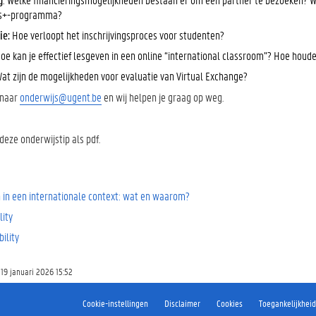
s+-programma?
ie:
Hoe verloopt het inschrijvingsproces voor studenten?
Hoe kan je effectief lesgeven in een online “international classroom”? Hoe hou
at zijn de mogelijkheden voor evaluatie van Virtual Exchange?
 naar
onderwijs@ugent.be
en wij helpen je graag op weg.
deze onderwijstip als pdf.
n in een internationale context: wat en waarom?
lity
ility
19 januari 2026 15:52
Cookie-instellingen
Disclaimer
Cookies
Toegankelijkheid