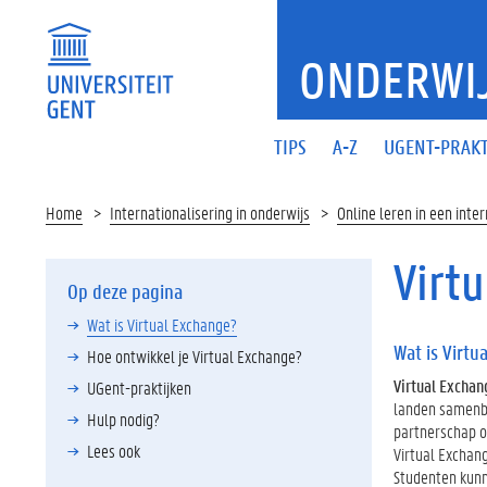
ONDERWIJ
TIPS
A-Z
UGENT-PRAKT
Home
Internationalisering in onderwijs
Online leren in een inte
Virt
Op deze pagina
Wat is Virtual Exchange?
Wat is Virtu
Hoe ontwikkel je Virtual Exchange?
Virtual Exchan
UGent-praktijken
landen samenbr
Hulp nodig?
partnerschap om
Lees ook
Virtual Exchan
Studenten kunn