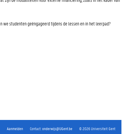
den we studenten geëngageerd tijdens de lessen en in het leerpad?
Aanmelden
Contact
:
onderwijs@UGent.be
©
2026
Universiteit Gent