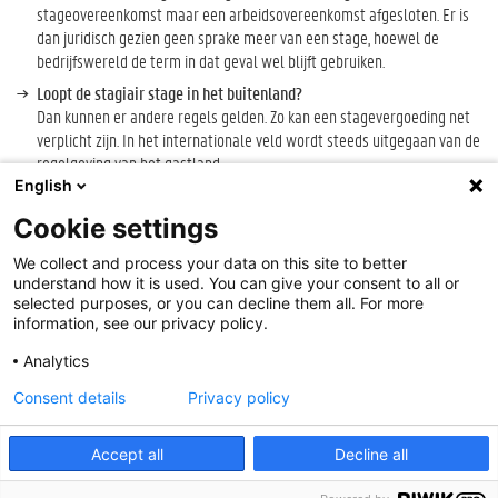
stageovereenkomst maar een arbeidsovereenkomst afgesloten. Er is
dan juridisch gezien geen sprake meer van een stage, hoewel de
bedrijfswereld de term in dat geval wel blijft gebruiken.
Loopt de stagiair stage in het buitenland?
Dan kunnen er andere regels gelden. Zo kan een stagevergoeding net
verplicht zijn. In het internationale veld wordt steeds uitgegaan van de
regelgeving van het gastland.
English
Laatst aangepast 19 mei 2021 14:11
Cookie settings
We collect and process your data on this site to better
Cookie-instellingen
understand how it is used. You can give your consent to all or
Disclaimer
selected purposes, or you can decline them all. For more
information, see our privacy policy.
Cookies
Toegankelijkheid
Analytics
Aanmelden
Consent details
Privacy policy
Contact
:
onderwijs@UGent.be
Accept all
Decline all
©
2026
Universiteit Gent