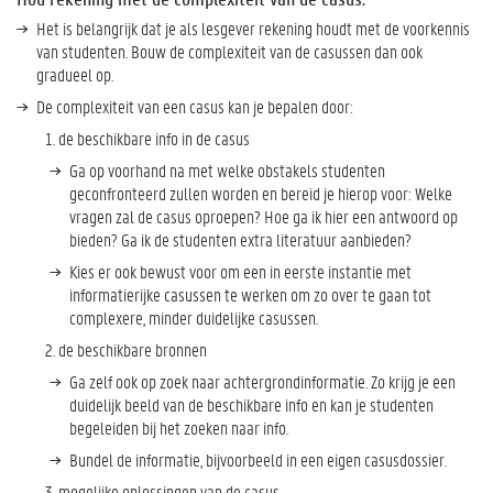
z
i
Het is belangrijk dat je als lesgever rekening houdt met de voorkennis
j
van studenten. Bouw de complexiteit van de casussen dan ook
n
gradueel op.
e
De complexiteit van een casus kan je bepalen door:
r
de beschikbare info in de casus
b
i
Ga op voorhand na met welke obstakels studenten
j
geconfronteerd zullen worden en bereid je hierop voor: Welke
c
vragen zal de casus oproepen? Hoe ga ik hier een antwoord op
a
bieden? Ga ik de studenten extra literatuur aanbieden?
s
Kies er ook bewust voor om een in eerste instantie met
u
informatierijke casussen te werken om zo over te gaan tot
s
complexere, minder duidelijke casussen.
o
de beschikbare bronnen
n
d
Ga zelf ook op zoek naar achtergrondinformatie. Zo krijg je een
e
duidelijk beeld van de beschikbare info en kan je studenten
r
begeleiden bij het zoeken naar info.
w
Bundel de informatie, bijvoorbeeld in een eigen casusdossier.
i
j
mogelijke oplossingen van de casus