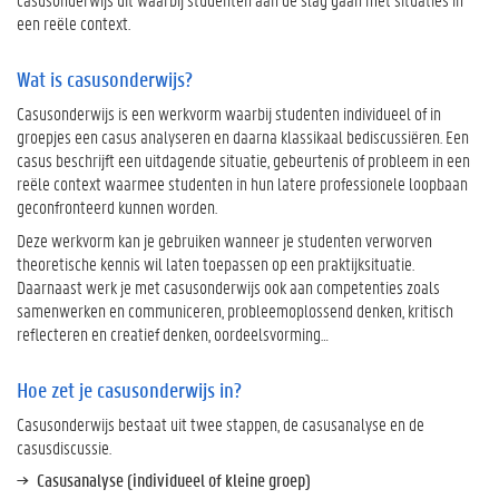
c
een reële context.
a
s
Wat is casusonderwijs?
u
s
Casusonderwijs is een werkvorm waarbij studenten individueel of in
o
groepjes een casus analyseren en daarna klassikaal bediscussiëren. Een
n
casus beschrijft een uitdagende situatie, gebeurtenis of probleem in een
d
reële context waarmee studenten in hun latere professionele loopbaan
e
geconfronteerd kunnen worden.
r
Deze werkvorm kan je gebruiken wanneer je studenten verworven
w
theoretische kennis wil laten toepassen op een praktijksituatie.
i
Daarnaast werk je met casusonderwijs ook aan competenties zoals
j
samenwerken en communiceren, probleemoplossend denken, kritisch
s
reflecteren en creatief denken, oordeelsvorming…
?
Hoe zet je casusonderwijs in?
H
o
Casusonderwijs bestaat uit twee stappen, de casusanalyse en de
e
casusdiscussie.
z
Casusanalyse (individueel of kleine groep)
e