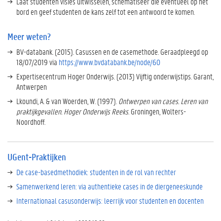
Laat studenten visies uitwisselen, schematiseer die eventueel op het
t
bord en geef studenten de kans zelf tot een antwoord te komen.
-
P
r
Meer weten?
a
BV-databank. (2015). Casussen en de casemethode. Geraadpleegd op
k
18/07/2019 via
https://www.bvdatabank.be/node/60
t
i
Expertisecentrum Hoger Onderwijs. (2013) Vijftig onderwijstips. Garant,
j
Antwerpen
k
Lkoundi, A. & van Woerden, W. (1997).
Ontwerpen van cases. Leren van
e
praktijkgevallen. Hoger Onderwijs Reeks
. Groningen, Wolters-
n
Noordhoff.
UGent-Praktijken
De case-basedmethodiek: studenten in de rol van rechter
Samenwerkend leren: via authentieke cases in de diergeneeskunde
Internationaal casusonderwijs: leerrijk voor studenten en docenten