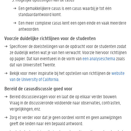
s
Een gemakkelijkere casus is een casus waarbij je tot één
?
standaardantwoord komt.
Een meer complexe casus kent een open einde en vaak meerdere
antwoorden.
M
Voorzie duidelijke richtlijnen voor de studenten
e
e
Specificeer de doelstellingen van de opdracht voor de studenten zodat
r
ze duidelijk weten wat je van hen verwacht. Voorzie hiervoor richtlijnen
w
op papier. Dat kan eventueel in de vorm van
een analyseschema
zoals
e
dat van Universiteit Twente.
t
Bekijk voor meer inspiratie bij het opstellen van richtlijnen de
website
e
van de University of California
.
n
?
Bereid de casusdiscussie goed voor
Bereid discussievragen voor en laat die op elkaar verder bouwen.
Vraag in de discussieronde voldoende naar observaties, contrasten,
U
vergelijkingen, enz.
G
Zorg er verder voor dat je geen oordeel vormt en geen aanwijzingen
e
geeft die leiden naar één bepaald antwoord.
n