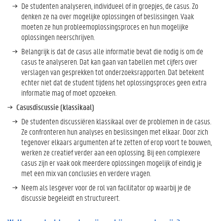
t
De studenten analyseren, individueel of in groepjes, de casus. Zo
j
denken ze na over mogelijke oplossingen of beslissingen. Vaak
e
moeten ze hun probleemoplossingsproces en hun mogelijke
c
oplossingen neerschrijven.
a
Belangrijk is dat de casus alle informatie bevat die nodig is om de
s
casus te analyseren. Dat kan gaan van tabellen met cijfers over
u
verslagen van gesprekken tot onderzoeksrapporten. Dat betekent
s
echter niet dat de student tijdens het oplossingsproces geen extra
o
informatie mag of moet opzoeken.
n
Casusdiscussie (klassikaal)
d
e
De studenten discussiëren klassikaal over de problemen in de casus.
r
Ze confronteren hun analyses en beslissingen met elkaar. Door zich
w
tegenover elkaars argumenten af te zetten of erop voort te bouwen,
i
werken ze creatief verder aan een oplossing. Bij een complexere
j
casus zijn er vaak ook meerdere oplossingen mogelijk of eindig je
s
met een mix van conclusies en verdere vragen.
i
Neem als lesgever voor de rol van facilitator op waarbij je de
n
discussie begeleidt en structureert.
?