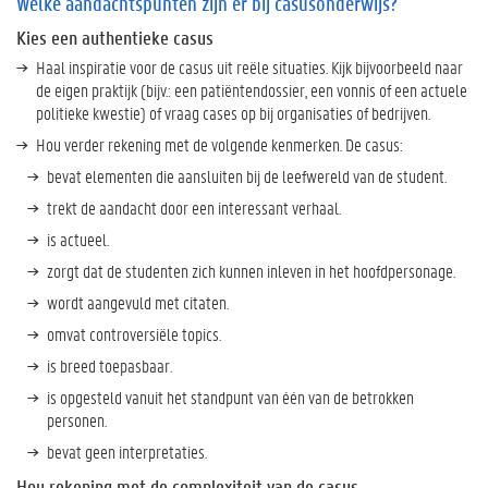
Welke aandachtspunten zijn er bij casusonderwijs?
W
Kies een authentieke casus
e
Haal inspiratie voor de casus uit reële situaties. Kijk bijvoorbeeld naar
l
de eigen praktijk (bijv.: een patiëntendossier, een vonnis of een actuele
k
politieke kwestie) of vraag cases op bij organisaties of bedrijven.
e
Hou verder rekening met de volgende kenmerken. De casus:
a
a
bevat elementen die aansluiten bij de leefwereld van de student.
n
trekt de aandacht door een interessant verhaal.
d
is actueel.
a
c
zorgt dat de studenten zich kunnen inleven in het hoofdpersonage.
h
wordt aangevuld met citaten.
t
s
omvat controversiële topics.
p
is breed toepasbaar.
u
is opgesteld vanuit het standpunt van één van de betrokken
n
personen.
t
e
bevat geen interpretaties.
n
Hou rekening met de complexiteit van de casus.